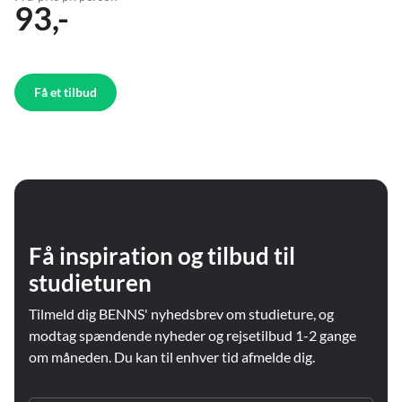
93,-
Få et tilbud
Få inspiration og tilbud til
studieturen
Tilmeld dig BENNS' nyhedsbrev om studieture, og
modtag spændende nyheder og rejsetilbud 1-2 gange
om måneden. Du kan til enhver tid afmelde dig.