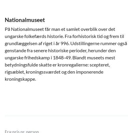
Nationalmuseet
På Nationalmuseet får man et samlet overblik over det
ungarske folkefærds historie. Fra forhistorisk tid og frem til
grundlæggelsen af riget i år 996. Udstillingerne rummer også
genstande fra senere historiske perioder, herunder den
ungarske frihedskamp i 1848-49. Blandt museets mest
betydningsfulde skatte er kronregalierne: scepteret,
rigsæblet, kroningssværdet og den imponerende
kroningskappe.
Fra-pris pr. person