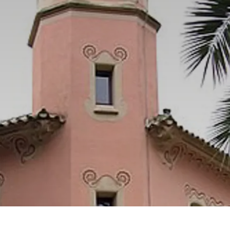
Prag
Warszawa
Reykjavik
Washington
Riga
Wien
Rom
Zagreb
San Francisco
Sarajevo