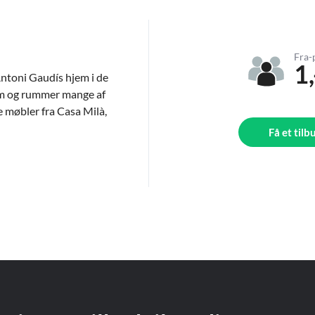
Fra-
1,
Antoni Gaudís hjem i de
eum og rummer mange af
e møbler fra Casa Milà,
Få et tilb