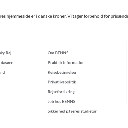
ores hjemmeside er i danske kroner. Vi tager forbehold for prisændri
sky Raj
Om BENNS
ardasøen
Praktisk information
and
Rejsebetingelser
Privatlivspolitik
Rejseforsikring
Job hos BENNS
Sikkerhed på jeres studietur