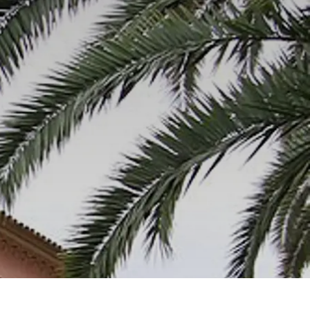
Spanien
Tjekkiet
Tyskland
Ungarn
USA