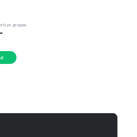
pris pr. gruppe
-
ud