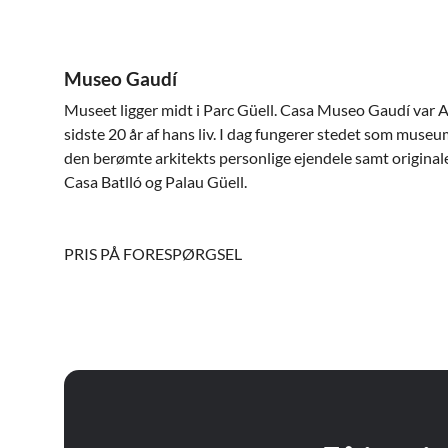
Museo Gaudí
Museet ligger midt i Parc Güell. Casa Museo Gaudí var 
sidste 20 år af hans liv. I dag fungerer stedet som mus
den berømte arkitekts personlige ejendele samt original
Casa Batlló og Palau Güell.
PRIS PÅ FORESPØRGSEL