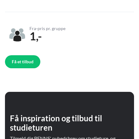
Fra-pris pr. gruppe
1,-
Få et tilbud
Få inspiration og tilbud til
studieturen
Tilmeld dig BENNS' nyhedsbrev om studieture, og