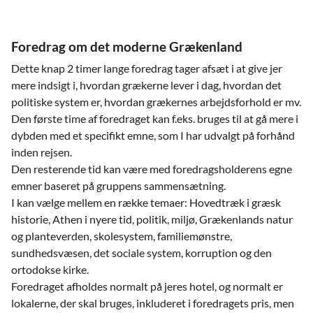
Foredrag om det moderne Grækenland
Dette knap 2 timer lange foredrag tager afsæt i at give jer
mere indsigt i, hvordan grækerne lever i dag, hvordan det
politiske system er, hvordan grækernes arbejdsforhold er mv.
Den første time af foredraget kan f.eks. bruges til at gå mere i
dybden med et specifikt emne, som I har udvalgt på forhånd
inden rejsen.
Den resterende tid kan være med foredragsholderens egne
emner baseret på gruppens sammensætning.
I kan vælge mellem en række temaer: Hovedtræk i græsk
historie, Athen i nyere tid, politik, miljø, Grækenlands natur
og planteverden, skolesystem, familiemønstre,
sundhedsvæsen, det sociale system, korruption og den
ortodokse kirke.
Foredraget afholdes normalt på jeres hotel, og normalt er
lokalerne, der skal bruges, inkluderet i foredragets pris, men