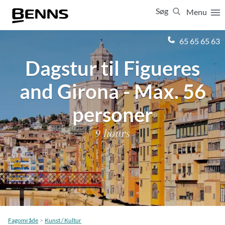
Søg
Menu
Luk
65 65 65 63
Dagstur til Figueres
Vis resultater for:
Alle
Ferierejser
and Girona - Max. 56
Firma- og temarejser
Studierejser
personer
9 hours
Fagområde
Kunst / Kultur