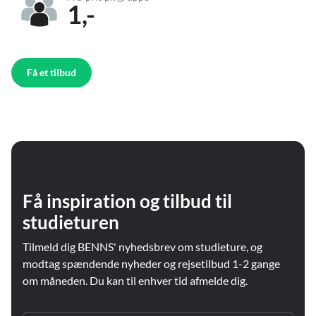
1,-
Få et tilbud
Få inspiration og tilbud til
studieturen
Tilmeld dig BENNS' nyhedsbrev om studieture, og
modtag spændende nyheder og rejsetilbud 1-2 gange
om måneden. Du kan til enhver tid afmelde dig.