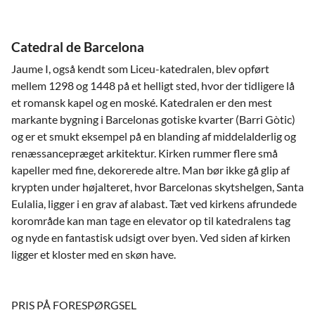
Catedral de Barcelona
Jaume I, også kendt som Liceu-katedralen, blev opført
mellem 1298 og 1448 på et helligt sted, hvor der tidligere lå
et romansk kapel og en moské. Katedralen er den mest
markante bygning i Barcelonas gotiske kvarter (Barri Gòtic)
og er et smukt eksempel på en blanding af middelalderlig og
renæssancepræget arkitektur. Kirken rummer flere små
kapeller med fine, dekorerede altre. Man bør ikke gå glip af
krypten under højalteret, hvor Barcelonas skytshelgen, Santa
Eulalia, ligger i en grav af alabast. Tæt ved kirkens afrundede
korområde kan man tage en elevator op til katedralens tag
og nyde en fantastisk udsigt over byen. Ved siden af kirken
ligger et kloster med en skøn have.
PRIS PÅ FORESPØRGSEL