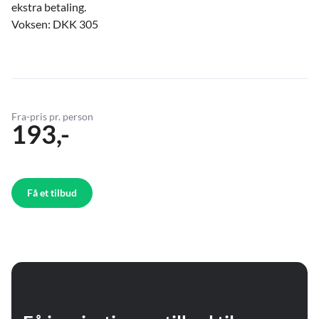
ekstra betaling.
Voksen: DKK 305
Fra-pris pr. person
193,-
Få et tilbud