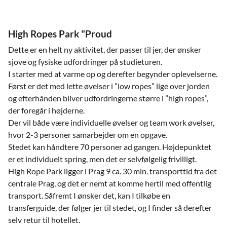
High Ropes Park "Proud
Dette er en helt ny aktivitet, der passer til jer, der ønsker
sjove og fysiske udfordringer på studieturen.
I starter med at varme op og derefter begynder oplevelserne.
Først er det med lette øvelser i ”low ropes” lige over jorden
og efterhånden bliver udfordringerne større i ”high ropes”,
der foregår i højderne.
Der vil både være individuelle øvelser og team work øvelser,
hvor 2-3 personer samarbejder om en opgave.
Stedet kan håndtere 70 personer ad gangen. Højdepunktet
er et individuelt spring, men det er selvfølgelig frivilligt.
High Rope Park ligger i Prag 9 ca. 30 min. transporttid fra det
centrale Prag, og det er nemt at komme hertil med offentlig
transport. Såfremt I ønsker det, kan I tilkøbe en
transferguide, der følger jer til stedet, og I finder så derefter
selv retur til hotellet.