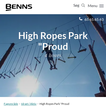
Søg
Menu
Luk
65 65 65 63
High Ropes Park
Vis resultater for:
Alle
Ferierejser
Firma- og temarejser
Studierejser
"Proud
4 hours
Fagområde
Idræt / Aktiv
High Ropes Park "Proud