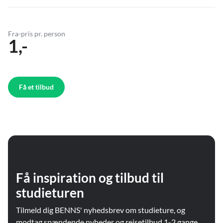
Fra-pris pr. person
1,-
Få et tilbud
Få inspiration og tilbud til
studieturen
Tilmeld dig BENNS' nyhedsbrev om studieture, og
modtag spændende nyheder og rejsetilbud 1-2 gange