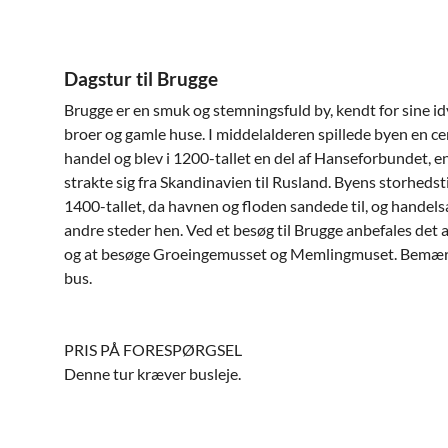
Dagstur til Brugge
Brugge er en smuk og stemningsfuld by, kendt for sine idy
broer og gamle huse. I middelalderen spillede byen en cen
handel og blev i 1200-tallet en del af Hanseforbundet, en
strakte sig fra Skandinavien til Rusland. Byens storheds
1400-tallet, da havnen og floden sandede til, og handels
andre steder hen. Ved et besøg til Brugge anbefales det a
og at besøge Groeingemusset og Memlingmuset. Bemærk:
bus.
PRIS PÅ FORESPØRGSEL
Denne tur kræver busleje.