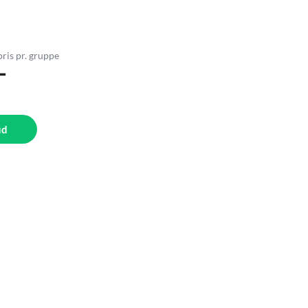
pris pr. gruppe
-
ud