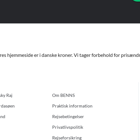
ores hjemmeside er i danske kroner. Vi tager forbehold for prisændri
sky Raj
Om BENNS
ardasøen
Praktisk information
and
Rejsebetingelser
Privatlivspolitik
Rejseforsikring