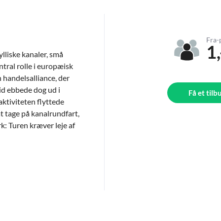
Fra-
1,
lliske kanaler, små
tral rolle i europæisk
 handelsalliance, der
tid ebbede dog ud i
Få et tilb
aktiviteten flyttede
t tage på kanalrundfart,
 Turen kræver leje af