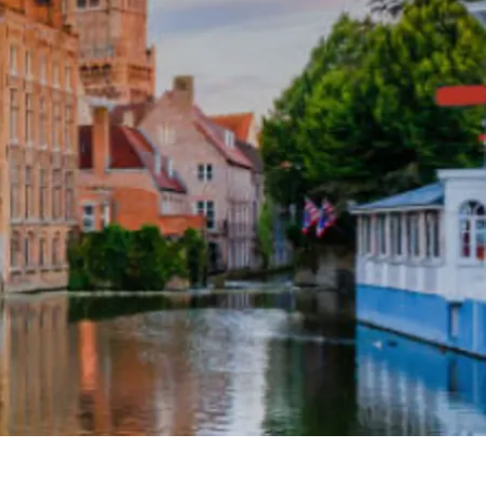
Spanien
Tjekkiet
Tyskland
Ungarn
USA