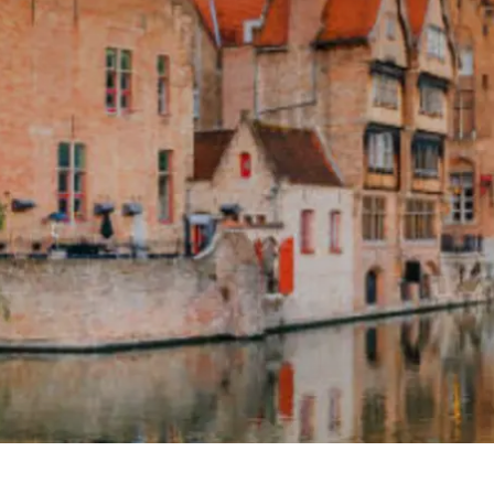
Prag
Warszawa
Reykjavik
Washington
Riga
Wien
Rom
Zagreb
San Francisco
Sarajevo