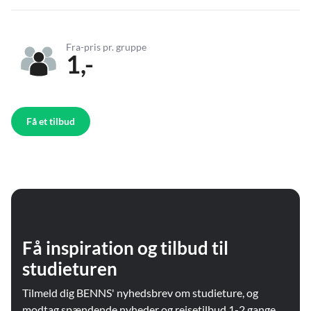
Fra-pris pr. gruppe
1,-
Få et tilbud
Få inspiration og tilbud til
studieturen
Tilmeld dig BENNS' nyhedsbrev om studieture, og
modtag spændende nyheder og rejsetilbud 1-2 gange