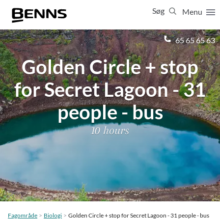
Søg
Menu
Luk
65 65 65 63
Golden Circle + stop
Vis resultater for:
Alle
Ferierejser
for Secret Lagoon - 31
Firma- og temarejser
Studierejser
people - bus
10 hours
Fagområde
Biologi
Golden Circle + stop for Secret Lagoon - 31 people - bus