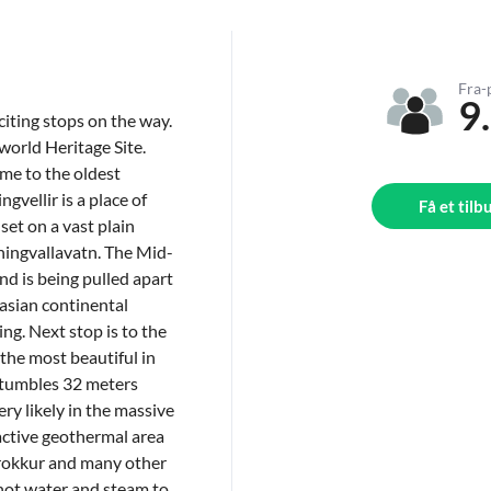
Fra-
9
iting stops on the way.
world Heritage Site.
ome to the oldest
gvellir is a place of
Få et tilb
set on a vast plain
 Thingvallavatn. The Mid-
land is being pulled apart
asian continental
ing. Next stop is to the
 the most beautiful in
) tumbles 32 meters
ry likely in the massive
 active geothermal area
trokkur and many other
 hot water and steam to