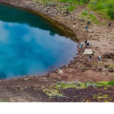
Spanien
Tjekkiet
Tyskland
Ungarn
USA