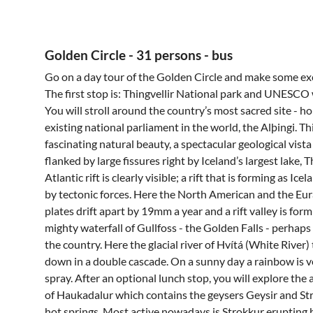
Golden Circle - 31 persons - bus
Go on a day tour of the Golden Circle and make some exc
The first stop is: Thingvellir National park and UNESCO 
You will stroll around the country’s most sacred site - h
existing national parliament in the world, the Alþingi. Thin
fascinating natural beauty, a spectacular geological vista 
flanked by large fissures right by Iceland’s largest lake,
Atlantic rift is clearly visible; a rift that is forming as Ice
by tectonic forces. Here the North American and the Eur
plates drift apart by 19mm a year and a rift valley is form
mighty waterfall of Gullfoss - the Golden Falls - perhaps
the country. Here the glacial river of Hvítá (White River
down in a double cascade. On a sunny day a rainbow is ve
spray. After an optional lunch stop, you will explore the
of Haukadalur which contains the geysers Geysir and S
hot springs. Most active nowadays is Strokkur erupting