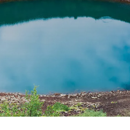
Prag
Warszawa
Reykjavik
Washington
Riga
Wien
Rom
Zagreb
San Francisco
Sarajevo