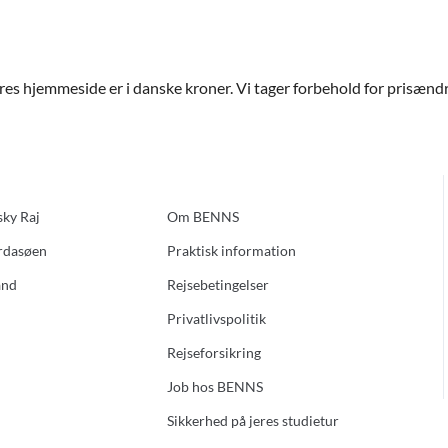
ores hjemmeside er i danske kroner. Vi tager forbehold for prisændri
sky Raj
Om BENNS
ardasøen
Praktisk information
and
Rejsebetingelser
Privatlivspolitik
Rejseforsikring
Job hos BENNS
Sikkerhed på jeres studietur