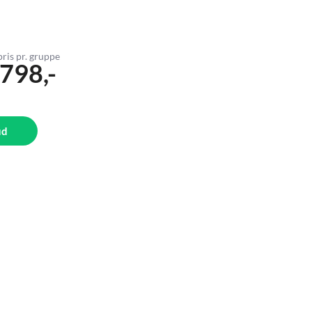
pris pr. gruppe
.798,-
ud