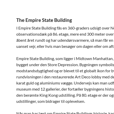
The Empire State Building
I Empire State Building fås en 360-graders udsigt over N
observationsdæk på 86. etage, mere end 300 meter over
åbent året rundt og har udendørsvarmere, så man får en
uanset vejr, eller hvis man besøger om dagen eller om af
Empire State Building, som ligger i Midtown Manhattan, 
bygget under den Store Depression. Bygningen symboli
modstandsdygtighed og er blevet til et globalt ikon for b
rundvisningen i den restaurerede Art Deco lobby med 
karat guld og aluminiums vægge. Undervejs kan man udfo
museum med 12 gallerier, der fortæller bygningens histori
den berømte King Kong udstilling. På 80. etage er der og
udstillinger, som bidrager til oplevelsen.
Når man har lært om Empire State Buildings historie, ka