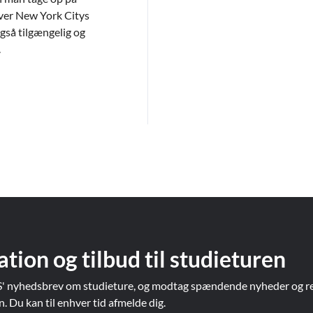
ver New York Citys
også tilgængelig og
.
ation og tilbud til studieturen
' nyhedsbrev om studieture, og modtag spændende nyheder og re
Du kan til enhver tid afmelde dig.