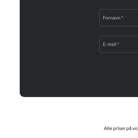
Fornavn *
E-mail *
Alle priser på v