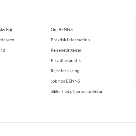
sky Raj
Om BENNS
ardasøen
Praktisk information
and
Rejsebetingelser
Privatlivspolitik
Rejseforsikring
Job hos BENNS
Sikkerhed på jeres studietur