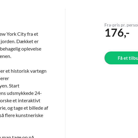
Fra-pris pr. pers
176,-
ew York City fra et
 jorden. Dækket er
 behagelig oplevelse
tenen.
Få et tilb
er et historisk vartegn
serer
yen. Start
dens udsmykkede 24-
rske et interaktivt
e, og tage et billede af
så flere kunstneriske
n man tage op på