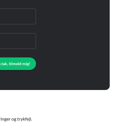
a tak, tilmeld mig!
nger og trykfejl.