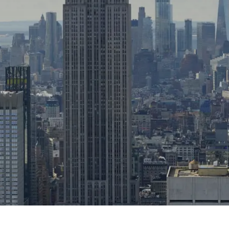
Prag
Warszawa
Reykjavik
Washington
Riga
Wien
Rom
Zagreb
San Francisco
Sarajevo