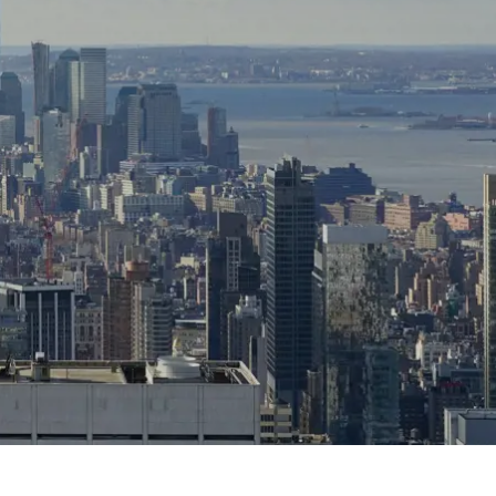
Spanien
Tjekkiet
Tyskland
Ungarn
USA