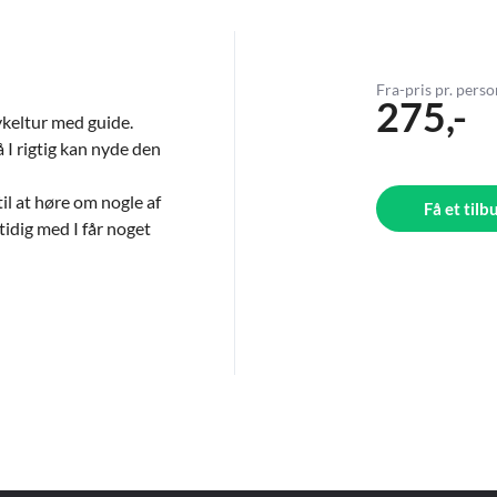
Fra-pris pr. pers
275,-
ykeltur med guide.
å I rigtig kan nyde den
il at høre om nogle af
Få et tilb
idig med I får noget