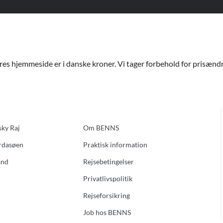
ores hjemmeside er i danske kroner. Vi tager forbehold for prisændri
sky Raj
Om BENNS
ardasøen
Praktisk information
and
Rejsebetingelser
Privatlivspolitik
Rejseforsikring
Job hos BENNS