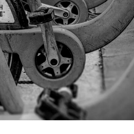
Prag
Warszawa
Reykjavik
Washington
Riga
Wien
Rom
Zagreb
San Francisco
Sarajevo