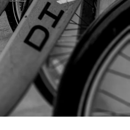
Spanien
Tjekkiet
Tyskland
Ungarn
USA