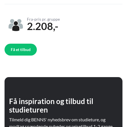
Fra-pris pr. gruppe
2.208,-
Få et tilbud
Få inspiration og tilbud til
studieturen
Tilmeld dig BENNS' nyhedsbrev om studieture, og
modtag spændende nyheder og rejsetilbud 1-2 gange