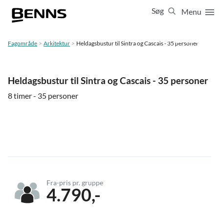
Søg
Menu
Luk
65 65 65 63
Fagområde
Arkitektur
Heldagsbustur til Sintra og Cascais - 35 personer
Vis resultater for:
Alle
Ferierejser
Heldagsbustur til Sintra og Cascais - 35 personer
Firma- og temarejser
Studierejser
8 timer - 35 personer
Fra-pris pr. gruppe
4.790,-