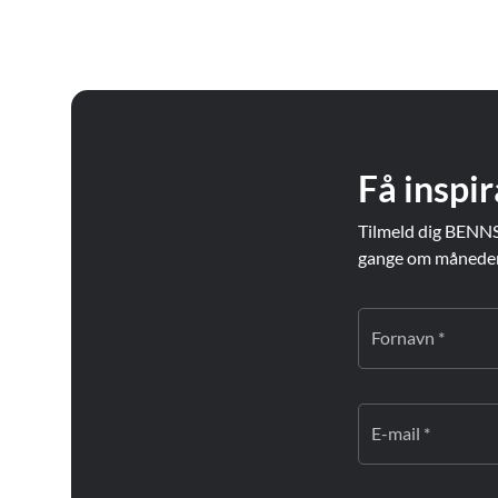
Boston
Salzburgerland
Madrid
Bruxelles
Lochgoilhead, Skotland
Malaga
Budapest
Mallorca
Chicago
Manchester
Dublin
Marrakesh
Edinburgh
Få inspir
Firenze
Tilmeld dig BENNS
gange om måneden. 
Fornavn *
E-mail *