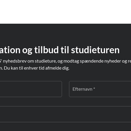
Prag
Warszawa
Reykjavik
Washington
Riga
Wien
Rom
Zagreb
San Francisco
Sarajevo
ation og tilbud til studieturen
' nyhedsbrev om studieture, og modtag spændende nyheder og re
Du kan til enhver tid afmelde dig.
Efternavn *