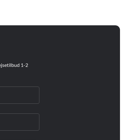
Spanien
Tjekkiet
Tyskland
Ungarn
USA
jsetilbud 1-2