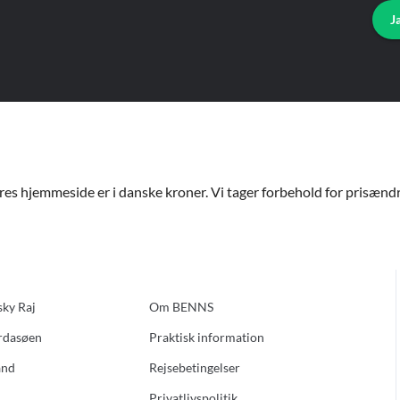
J
ores hjemmeside er i danske kroner. Vi tager forbehold for prisændri
sky Raj
Om BENNS
ardasøen
Praktisk information
and
Rejsebetingelser
Privatlivspolitik