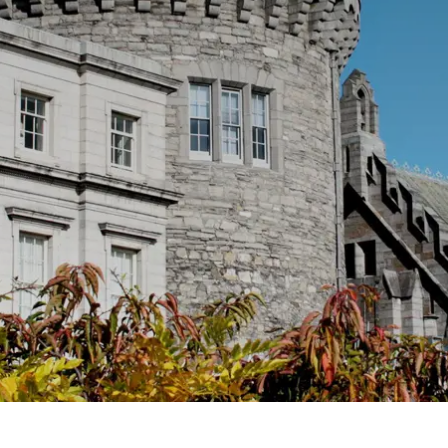
Prag
Warszawa
Reykjavik
Washington
Riga
Wien
Rom
Zagreb
San Francisco
Sarajevo