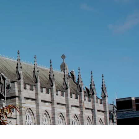
Spanien
Tjekkiet
Tyskland
Ungarn
USA