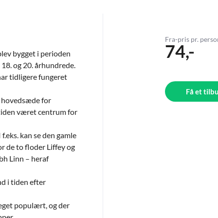
Fra-pris pr. pers
74,-
 blev bygget i perioden
, 18. og 20. århundrede.
ar tidligere fungeret
Få et tilb
m hovedsæde for
tiden været centrum for
 f.eks. kan se den gamle
r de to floder Liffey og
bh Linn – heraf
 i tiden efter
 meget populært, og der
pper.