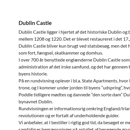
Dublin Castle
Dublin Castle ligger i hjertet af det historiske Dublin og
mellem 1208 og 1220. Det er blevet restaureret i det 17.
Dublin Castle bliver kun brugt ved statsbesøg, men det h
som fort, fængsel, skatkammer og domhus.
I over 700 år benyttede englænderne Dublin Castle so
administration af det irske samfund, og det har gennem 
byens historie.
På en rundvisning oplever i bl.a. State Apartments, hvor I
trone, og I kommer under jorden til byens ”udspring”, hvo
Poddle tidligere mødtes og dannede ”den sorte dam” Du
bynavnet Dublin.
Rundvisningen er informationsrig omkring England/Irland
revolutionen og er fortalt af underholdende guider.
Vi anbefaler, at I bestiller i rigtig god tid, da besøget er
samtidig er begrænsninger på antallet af besøgende gru