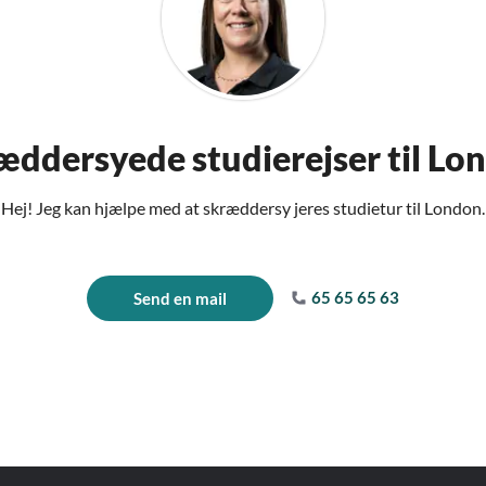
æddersyede studierejser til Lo
Hej! Jeg kan hjælpe med at skræddersy jeres studietur til London.
65 65 65 63
Send en mail