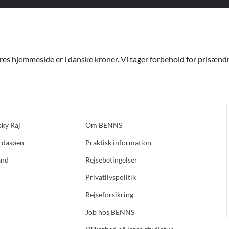
ores hjemmeside er i danske kroner. Vi tager forbehold for prisændri
sky Raj
Om BENNS
ardasøen
Praktisk information
and
Rejsebetingelser
Privatlivspolitik
Rejseforsikring
Job hos BENNS