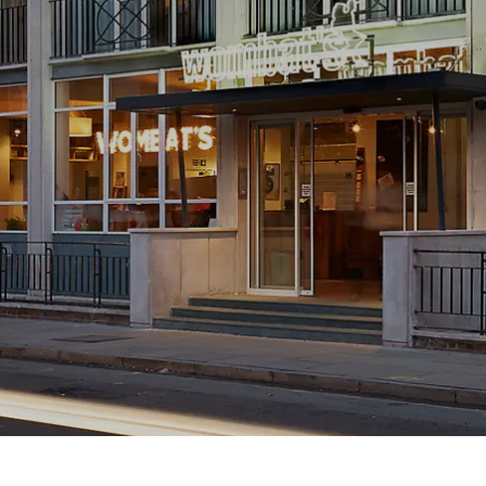
Prag
Warszawa
Reykjavik
Washington
Riga
Wien
Rom
Zagreb
San Francisco
Sarajevo