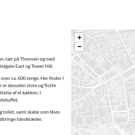
+
−
don, tæt på Themsen og med
ldgate East og Tower Hill.
er ca. 600 senge. Her finder I
r er desuden store og flotte
telse af et køkken. I
dsbuffet.
 toilet, samt skabe som låses
medbringe håndklæder.