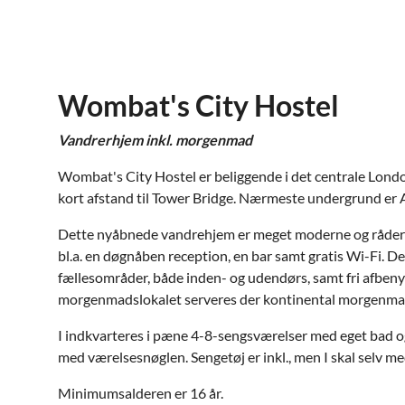
Wombat's City Hostel
Vandrerhjem inkl. morgenmad
Wombat's City Hostel er beliggende i det centrale Lon
kort afstand til Tower Bridge. Nærmeste undergrund er A
Dette nyåbnede vandrehjem er meget moderne og råder ov
bl.a. en døgnåben reception, en bar samt gratis Wi-Fi. De
fællesområder, både inden- og udendørs, samt fri afbenyt
morgenmadslokalet serveres der kontinental morgenma
I indkvarteres i pæne 4-8-sengsværelser med eget bad og
med værelsesnøglen. Sengetøj er inkl., men I skal selv 
Minimumsalderen er 16 år.