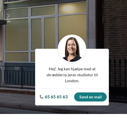
Spanien
Tjekkiet
Tyskland
Ungarn
USA
Hej! Jeg kan hjælpe med at
skræddersy jeres studietur til
London.
65 65 65 63
Send en mail