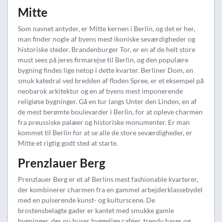
Mitte
Som navnet antyder, er Mitte kernen i Berlin, og det er her,
man finder nogle af byens mest ikoniske seværdigheder og
historiske steder. Brandenburger Tor, er en af de helt store
must sees på jeres firmarejse til Berlin, og den populære
bygning findes lige netop i dette kvarter. Berliner Dom, en
smuk katedral ved bredden af ​​floden Spree, er et eksempel på
neobarok arkitektur og en af byens mest imponerende
religiøse bygninger. Gå en tur langs Unter den Linden, en af ​​
de mest berømte boulevarder i Berlin, for at opleve charmen
fra preussiske palæer og historiske monumenter. Er man
kommet til Berlin for at se alle de store seværdigheder, er
Mitte et rigtig godt sted at starte.
Prenzlauer Berg
Prenzlauer Berg er et af Berlins mest fashionable kvarterer,
der kombinerer charmen fra en gammel arbejderklassebydel
med en pulserende kunst- og kulturscene. De
brostensbelagte gader er kantet med smukke gamle
bygninger, der nu huser hyggelige caféer, trendy barer og