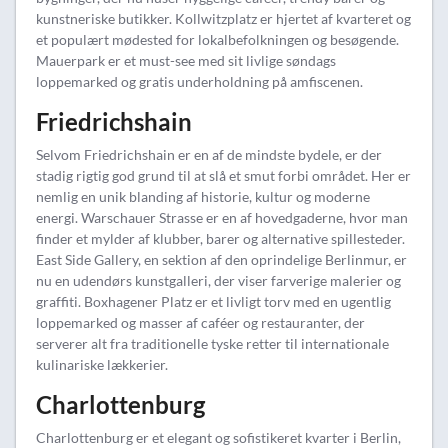
kunstneriske butikker. Kollwitzplatz er hjertet af kvarteret og
et populært mødested for lokalbefolkningen og besøgende.
Mauerpark er et must-see med sit livlige søndags
loppemarked og gratis underholdning på amfiscenen.
Friedrichshain
Selvom Friedrichshain er en af de mindste bydele, er der
stadig rigtig god grund til at slå et smut forbi området. Her er
nemlig en unik blanding af historie, kultur og moderne
energi. Warschauer Strasse er en af hovedgaderne, hvor man
finder et mylder af klubber, barer og alternative spillesteder.
East Side Gallery, en sektion af den oprindelige Berlinmur, er
nu en udendørs kunstgalleri, der viser farverige malerier og
graffiti. Boxhagener Platz er et livligt torv med en ugentlig
loppemarked og masser af caféer og restauranter, der
serverer alt fra traditionelle tyske retter til internationale
kulinariske lækkerier.
Charlottenburg
Charlottenburg er et elegant og sofistikeret kvarter i Berlin,