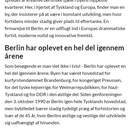
kvarterer. Her, i hjertet af Tyskland og Europa, finder man en
by, der insisterer på at være i konstant udvikling, men hvor
fortidens minder stadig giver plads til eftertanke. En
firmarejse til Berlin, er en udflugt ind i Europas drammatiske
fortid, moderne nutid og innovative fremtid.
Berlin har oplevet en hel del igennem
årene
Som besøgende er man slet ikke i tvivl - Berlin har oplevet en
hel del igennem årene. Byen har været hovedstad for
kurfyrstendømmet Brandenburg, for kongeriget Preussen,
for det tyske kejserrige, for Weimarrepublikken, for Nazi-
Tyskland og for DDR i den østlige del. Siden genforeningen
den 3. oktober 1990 er Berlin igen hele Tysklands hovedstad,
men bybilledet bærer stadig tydeligt præg af forhistorien og
især af de 45 år, hvor Berlins østlige og vestlige del udviklede
sig uafhængigt af hinanden.