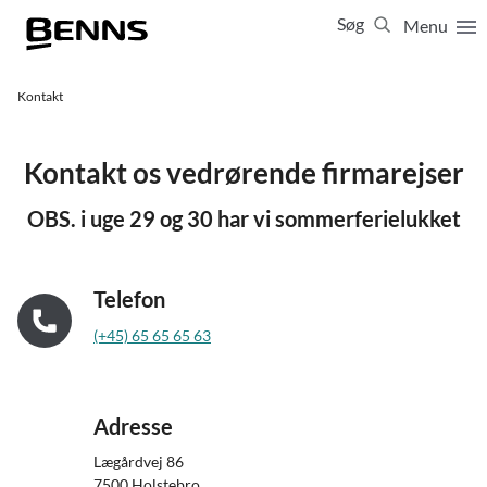
Søg
Menu
Luk
65 65 65 63
Kontakt
Vis resultater for:
Alle
Ferierejser
Kontakt os vedrørende firmarejser
Firma- og temarejser
Studierejser
OBS. i uge 29 og 30 har vi sommerferielukket
Telefon
(+45) 65 65 65 63
Adresse
Lægårdvej 86
7500 Holstebro