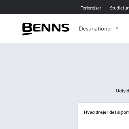
Ferierejser
Studietur
Destinationer
Vis resulta
Et udpluk af vores firmarejser
Prag
Athen
Reykjavik
Berlin
Riga
Bilbao
Udfyld 
Edinburgh
Hvad drejer det sig o