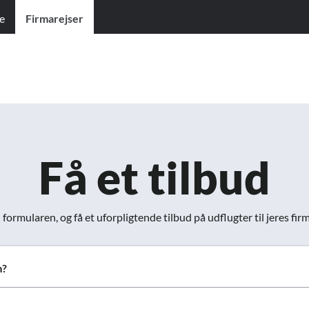
e
Firmarejser
ter for:
Alle
Ferierejser
Firma- og temarejser
Få et tilbud
formularen, og få et uforpligtende tilbud på udflugter til jeres fir
m?