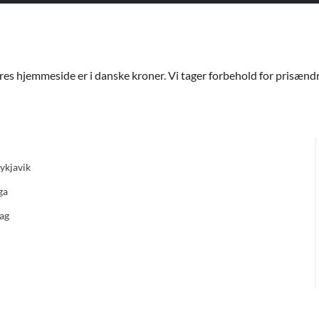
ores hjemmeside er i danske kroner. Vi tager forbehold for prisændri
eykjavik
ga
rag