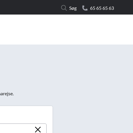
Luk
Søg
65 65 65 63
Studierejser
marejse.