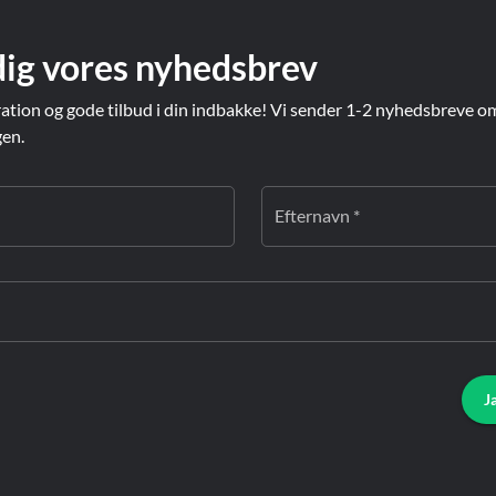
dig vores nyhedsbrev
ration og gode tilbud i din indbakke! Vi sender 1-2 nyhedsbreve o
gen.
Efternavn *
J