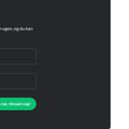
m ugen, og du kan
a tak, tilmeld mig!