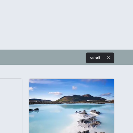
Spanien
Tjekkiet
Tyskland
Ungarn
USA
Nulstil