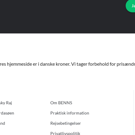
J
ores hjemmeside er i danske kroner. Vi tager forbehold for prisændri
sky Raj
Om BENNS
ardasøen
Praktisk information
and
Rejsebetingelser
Privatlivspolitik