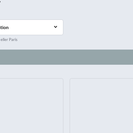
r
Prag
Warszawa
Reykjavik
Washington
Riga
Wien
tion
Rom
Zagreb
San Francisco
 eller Paris
Sarajevo