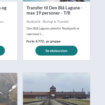
a og
Transfer til Den Blå Lagune -
max 19 personer - T/R
r...
Reykjavik - Biologi & Transfer
Den Blå Lagune udenfor Reykjavik er
nærmest l...
Fra kr. 4.772,- pr. gruppe
Se ekskursion