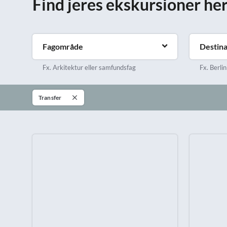
Find jeres ekskursioner he
Boston
Salzburgerland
Madrid
Bruxelles
Lochgoilhead, Skotland
Malaga
Budapest
Mallorca
Chicago
Fagområde
Manchester
Destina
Dublin
Marrakesh
Fx. Arkitektur eller samfundsfag
Fx. Berlin
Edinburgh
Firenze
Transfer