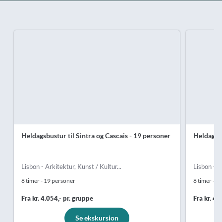
Heldagsbustur til Sintra og Cascais - 19 personer
Heldagsbu
Lisbon - Arkitektur, Kunst / Kultur...
Lisbon - A
8 timer - 19 personer
8 timer - 3
Fra kr. 4.054,- pr. gruppe
Fra kr. 4.
Se ekskursion