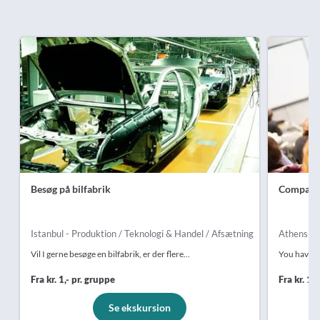
Besøg på bilfabrik
Company 
Istanbul - Produktion / Teknologi & Handel / Afsætning
Athens - P
Vil I gerne besøge en bilfabrik, er der flere...
You have th
Fra kr. 1,- pr. gruppe
Fra kr. 1,
Se ekskursion