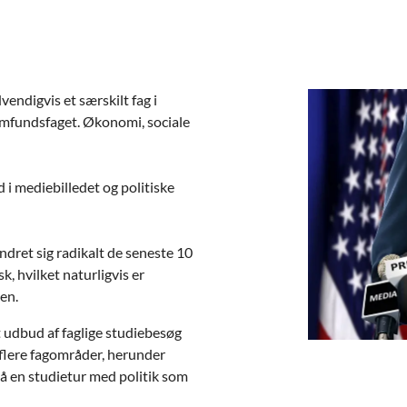
vendigvis et særskilt fag i
amfundsfaget. Økonomi, sociale
i mediebilledet og politiske
ændret sig radikalt de seneste 10
k, hvilket naturligvis er
en.
 udbud af faglige studiebesøg
 flere fagområder, herunder
på en studietur med politik som