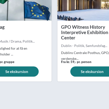
ag
GPO Witness History
Interpretive Exhibition
Center
Musik / Drama, Politik...
Dublin - Politik, Samfundsfag...
lighed for at få en
Dublins Centrale Posthus, GPO,
holder ...
verdenske...
 pr. gruppe
Fra kr. 59,- pr. person
Se ekskursion
Se ekskursion