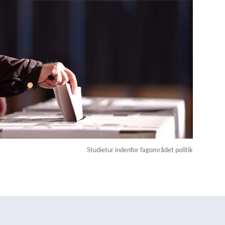
Studietur indenfor fagområdet politik