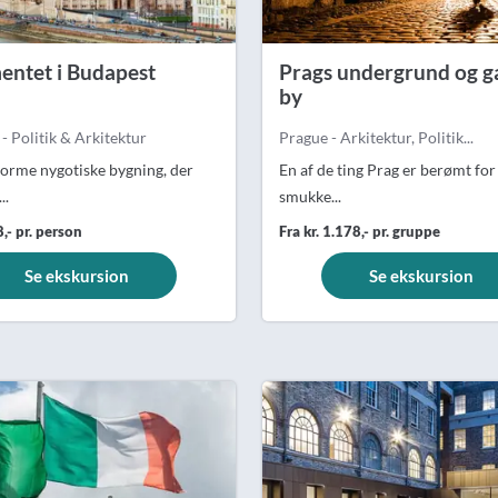
entet i Budapest
Prags undergrund og g
by
- Politik & Arkitektur
Prague - Arkitektur, Politik...
orme nygotiske bygning, der
En af de ting Prag er berømt for
..
smukke...
8,- pr. person
Fra kr. 1.178,- pr. gruppe
Se ekskursion
Se ekskursion