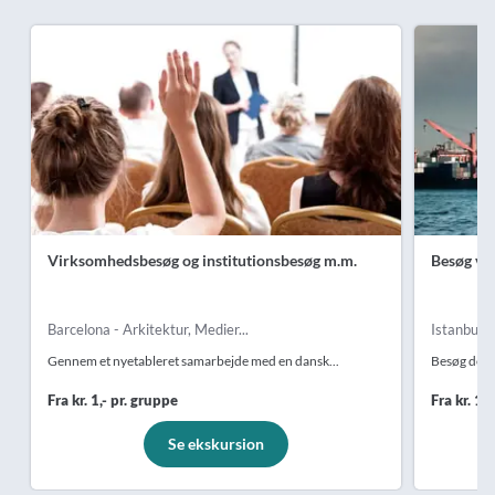
Virksomhedsbesøg og institutionsbesøg m.m.
Besøg v
Barcelona - Arkitektur, Medier...
Istanbul -
Gennem et nyetableret samarbejde med en dansk...
Besøg den 
Fra kr. 1,- pr. gruppe
Fra kr. 1.
Se ekskursion