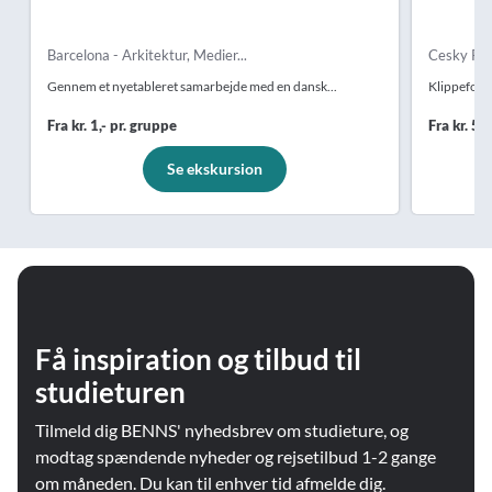
Barcelona - Arkitektur, Medier...
Cesky Raj 
Gennem et nyetableret samarbejde med en dansk...
Klippeforma
Fra kr. 1,- pr. gruppe
Fra kr. 54
Se ekskursion
Få inspiration og tilbud til
studieturen
Tilmeld dig BENNS' nyhedsbrev om studieture, og
modtag spændende nyheder og rejsetilbud 1-2 gange
om måneden. Du kan til enhver tid afmelde dig.