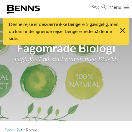
Søg
Menu
Luk
Denne rejse er desværre ikke længere tilgængelig, men
65 65 65 63
du kan finde lignende rejser længere nede på denne
side.
Vis resultater for:
Alle
Ferierejser
Fagområde Biologi
Firma- og temarejser
Studierejser
Faglighed på studieturen med BENNS
Fagområde
Biologi