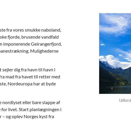
ste fra vores smukke naboland,
iske fjorde, brusende vandfald
 den imponerende Geirangerfjord,
rnbanestrækning. Mulighederne
sejler dig fra havn til havn i
fra mad fra havet til retter med
keste, Nordeuropa har at byde
Udforsk
 nordlyset eller bare slappe af
for livet. Start planlægningen i
 – og oplev Norges kyst fra