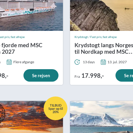
st pris, fast afrejse
Krydstogt / Fast pris, fast afrejse
 fjorde med MSC
Krydstogt langs Norges
a 2027
til Nordkap med MSC
Preziosa
s
Flere afgange
13 days
13. jul. 2027
98,-
17.998,-
Se rejsen
Se r
Fra
TILBUD
Spar op til
20%