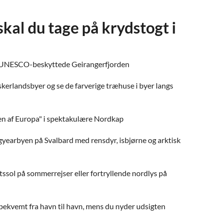
skal du tage på krydstogt i
 UNESCO-beskyttede Geirangerfjorden
skerlandsbyer og se de farverige træhuse i byer langs
en af Europa" i spektakulære Nordkap
yearbyen på Svalbard med rensdyr, isbjørne og arktisk
ssol på sommerrejser eller fortryllende nordlys på
 bekvemt fra havn til havn, mens du nyder udsigten