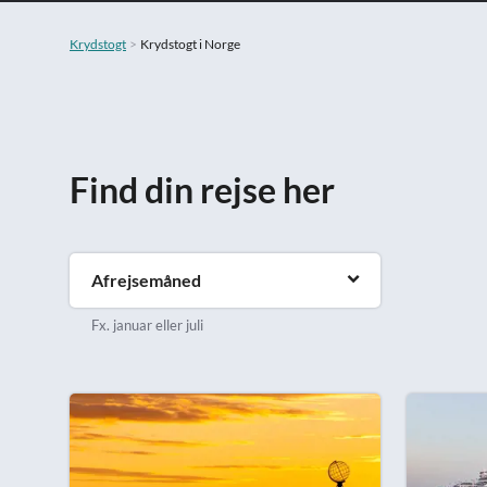
Krydstogt
Krydstogt i Norge
Find din rejse her
Afrejsemåned
Fx. januar eller juli