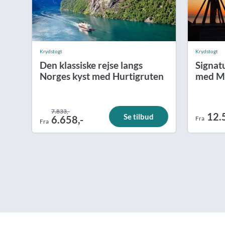
Krydstogt
Krydstogt
Den klassiske rejse langs
Signat
Norges kyst med Hurtigruten
med MS
7.833,-
12.
Se tilbud
6.658,-
Fra
Fra