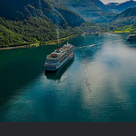
Royal Caribb
VIVA Cruises
ika