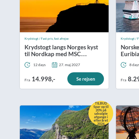
Krydstogt / Fast pris, fast afrejse
Krydstogt / Fa
Krydstogt langs Norges kyst
Norske
til Nordkap med MSC
Euribi
Preziosa
12 days
27. maj 2027
8 day
14.998,-
8.2
Se rejsen
Fra
Fra
TILBUD
Spar op til
20% på
udvalgte
afgange i
efteråret
2026