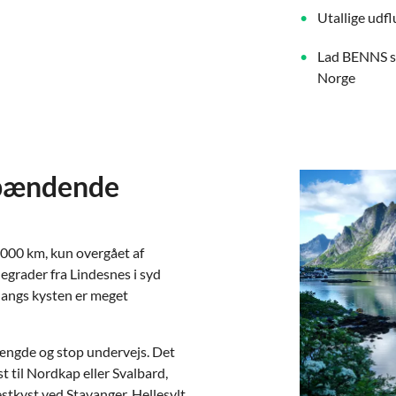
Utallige udfl
Lad BENNS stå
Norge
 spændende
000 km, kun overgået af
egrader fra Lindesnes i syd
 langs kysten er meget
længde og stop undervejs. Det
 til Nordkap eller Svalbard,
vestkyst ved Stavanger, Hellesylt