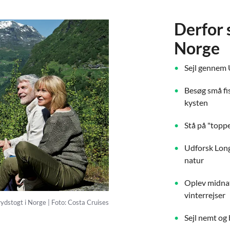
Derfor 
Norge
Sejl gennem
Besøg små fi
kysten
Stå på "topp
Udforsk Long
natur
Oplev midnat
vinterrejser
rydstogt i Norge | Foto: Costa Cruises
Sejl nemt og