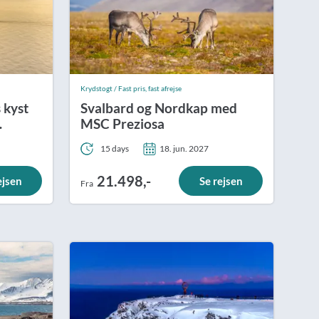
Krydstogt / Fast pris, fast afrejse
 kyst
Svalbard og Nordkap med
MSC Preziosa
15 days
18. jun. 2027
21.498,-
ejsen
Se rejsen
Fra