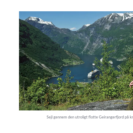
Sejl gennem den utroligt flotte Geirangerfjord på k