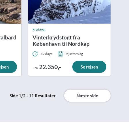
Krydstogt
valbard
Vinterkrydstogt fra
København til Nordkap
12 days
Rejseforslag
22.350,-
ejsen
Se rejsen
Fra
Side 1/2 - 11 Resultater
Næste side