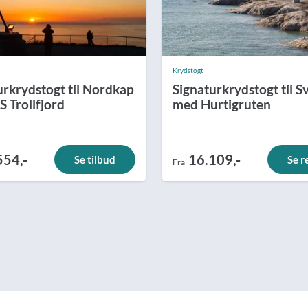
Krydstogt
urkrydstogt til Nordkap
Signaturkrydstogt til S
 Trollfjord
med Hurtigruten
554,-
16.109,-
Se tilbud
Se r
Fra