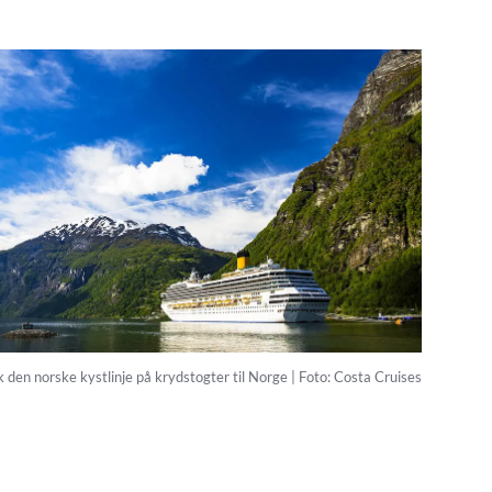
 den norske kystlinje på krydstogter til Norge | Foto: Costa Cruises