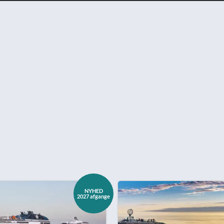
NYHED
2027 afgange