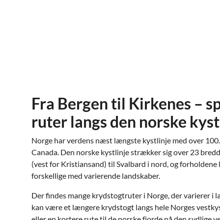
Fra Bergen til Kirkenes –
ruter langs den norske kyst
Norge har verdens næst længste kystlinje med over 100.
Canada. Den norske kystlinje strækker sig over 23 bredd
(vest for Kristiansand) til Svalbard i nord, og forholdene
forskellige med varierende landskaber.
Der findes mange krydstogtruter i Norge, der varierer i 
kan være et længere krydstogt langs hele Norges vestkyst
eller en kortere rute til de norske fjorde på den sydlige 