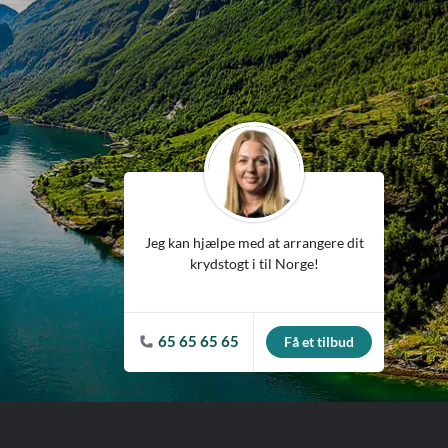
ean
Jeg kan hjælpe med at arrangere dit
krydstogt i til Norge!
65 65 65 65
Få et tilbud