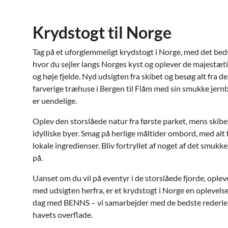
Krydstogt til Norge
Tag på et uforglemmeligt krydstogt i Norge, med det bed
hvor du sejler langs Norges kyst og oplever de majestæt
og høje fjelde. Nyd udsigten fra skibet og besøg alt fra
farverige træhuse i Bergen til Flåm med sin smukke je
er uendelige.
Oplev den storslåede natur fra første parket, mens skibet 
idylliske byer. Smag på herlige måltider ombord, med alt 
lokale ingredienser. Bliv fortryllet af noget af det smuk
på.
Uanset om du vil på eventyr i de storslåede fjorde, opleve
med udsigten herfra, er et krydstogt i Norge en oplevelse 
dag med BENNS – vi samarbejder med de bedste rederier
havets overflade.