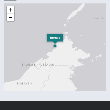
+
−
Borneo