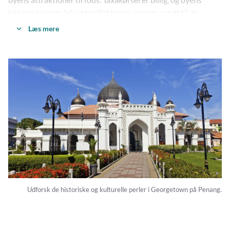
letbane bringer let og hurtigt byens gæster rundt til de
centrale områder.
Læs mere
Kuala Lumpurs og omegns
væsentligste attraktioner:
Petronas Towers, en af verdens højeste bygninger
Merdeka Square
Grand Mosque
Den gamle banegårds arkitektur
Little India og Chinatown
Udforsk de historiske og kulturelle perler i Georgetown på Penang.
Bintang-området med shopping og restauranter