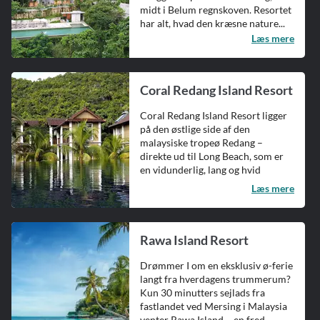
midt i Belum regnskoven. Resortet
har alt, hvad den kræsne nature...
Læs mere
Coral Redang Island Resort
Coral Redang Island Resort ligger
på den østlige side af den
malaysiske tropeø Redang –
direkte ud til Long Beach, som er
en vidunderlig, lang og hvid
sandst...
Læs mere
Rawa Island Resort
Drømmer I om en eksklusiv ø-ferie
langt fra hverdagens trummerum?
Kun 30 minutters sejlads fra
fastlandet ved Mersing i Malaysia
venter Rawa Island – en fred...