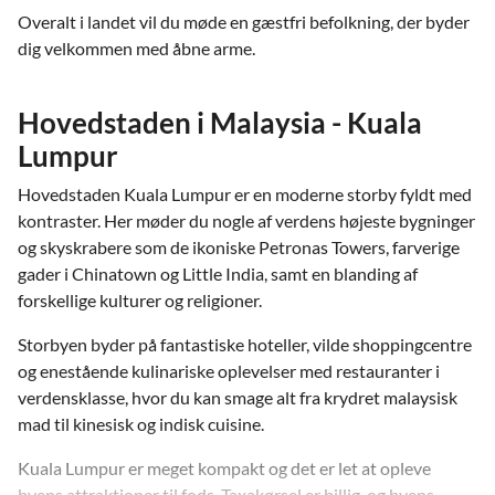
Overalt i landet vil du møde en gæstfri befolkning, der byder
dig velkommen med åbne arme.
Hovedstaden i Malaysia - Kuala
Lumpur
Hovedstaden Kuala Lumpur er en moderne storby fyldt med
kontraster. Her møder du nogle af verdens højeste bygninger
og skyskrabere som de ikoniske Petronas Towers, farverige
gader i Chinatown og Little India, samt en blanding af
forskellige kulturer og religioner.
Storbyen byder på fantastiske hoteller, vilde shoppingcentre
og enestående kulinariske oplevelser med restauranter i
verdensklasse, hvor du kan smage alt fra krydret malaysisk
mad til kinesisk og indisk cuisine.
Kuala Lumpur er meget kompakt og det er let at opleve
byens attraktioner til fods. Taxakørsel er billig, og byens