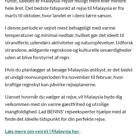
rundt, således er Malaysia-rejser muligt mere eller mindre
hele året. Det bedste tidspunkt at rejse til Malaysia er fra
marts til oktober, hvor landet er i dens tørre sæson.
I denne periode er vejret mest behageligt med varme
temperaturer og minimal nedbør, hvilket gør det ideelt til
strandferie, udendørs aktiviteter og naturoplevelser. Udforsk
strandene, ældgamle regnskove og kulturelle seværdigheder
uden at blive forstyrret af regn.
Hvis du planlægger at besøge Malaysias østkyst, er det bedst
at undgå monsunperioden fra november til februar, hvor
kraftige regnskyl kan påvirke rejseplanerne.
Uanset hvornår du vælger at rejse, vil Malaysia byde dig
velkommen med sin varme gæstfrihed og utrolige
mangfoldighed. Lad BENNS' rejseeksperter hjælpe med at
finde det ideelle tidspunkt for din perfekte rejse.
Læs mere om vejret i Malaysia her
.