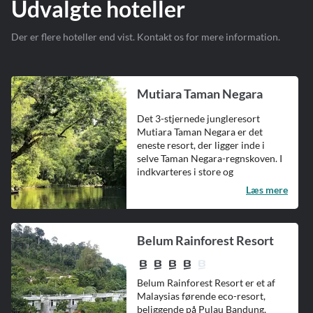
Udvalgte hoteller
Der er flere hoteller end vist. Kontakt os for mere information.
Mutiara Taman Negara
Det 3-stjernede jungleresort
Mutiara Taman Negara er det
eneste resort, der ligger inde i
selve Taman Negara-regnskoven. I
indkvarteres i store og
rummelige...
Læs mere
Belum Rainforest Resort
Belum Rainforest Resort er et af
Malaysias førende eco-resort,
beliggende på Pulau Bandung,