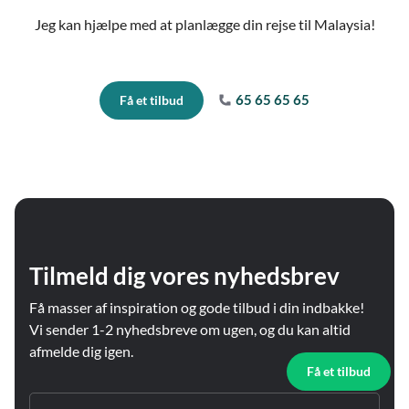
Jeg kan hjælpe med at planlægge din rejse til Malaysia!
65 65 65 65
Få et tilbud
Tilmeld dig vores nyhedsbrev
Få masser af inspiration og gode tilbud i din indbakke!
Vi sender 1-2 nyhedsbreve om ugen, og du kan altid
afmelde dig igen.
Få et tilbud